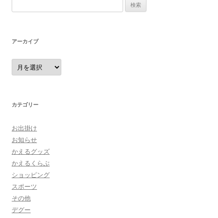
検
索:
アーカイブ
ア
ー
カ
イ
ブ
カテゴリー
お出掛け
お知らせ
かえるグッズ
かえるくらぶ
ショッピング
スポーツ
その他
デグー