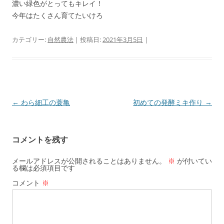
濃い緑色がとってもキレイ！
今年はたくさん育てたいけろ
カテゴリー:
自然農法
| 投稿日:
2021年3月5日
|
投
←
わら細工の蓑亀
初めての発酵ミキ作り
→
稿
ナ
コメントを残す
ビ
ゲ
メールアドレスが公開されることはありません。
※
が付いてい
る欄は必須項目です
ー
コメント
※
シ
ョ
ン