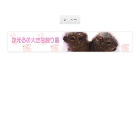
コ
ン
かえるの大きな独り言
テ
かえるグッズ収集、着物、古武道など趣味色々、日本の古いものが大好
ン
きなかえるの日記です
ツ
メニュー
へ
ス
キ
ッ
プ